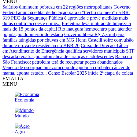
MENU
Salários diminuem pobreza em 22 regiões metropolitanas
Governo
Federal anuncia edital de licitação para o "trecho do meio" da BR-
319
PEC da Segurança Pública é aprovada e prevê medidas mais
duras contra facções e crime...
Prefeitura leva mutirão de limpeza a
mais de 15 pontos da capital
Rio inaugura hemocentro para atender
população do interior do estado
Governo libera R$ 7,3 mil para
famílias atingidas por chuvas em MG
Henri Castelli sofre convulsão
durante prova de resistência no BBB 26
Curso de Direção Tática
em Atendimento de Emergência qualifica servidores municipais
STF
descarta repatriação automática de crianças e adolescentes
Bacia do
São Francisco: petroleira terá de recuperar poços abandonados
Veneno de escorpião amazônico pode ajudar a combater câncer de
mama, aponta estudo...
Censo Escolar 2025 inicia 2ª etapa de coleta
EM ALTA
MENU
Economia
Mundo
Agro