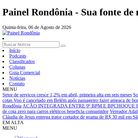
Painel Rondônia - Sua fonte de n
Quinta-feira,
06 de Agosto de 2026
Início
Podcasts
Classificados
Colunas
Guia Comercial
Notícias
Contato
MENU
Setor de serviços cresce 1,2% em abril, primeira alta em seis meses
So
cotas
Voo é cancelado em Belém após passageiro fazer ameaça de b
Rondônia
AÇÃO INTEGRADA ENTRE 9º BPM E BPCHOQUE R
de cota zero para carros elétricos beneficia consumidor
Vereador Adalt
Cláudia de Jesus entrega trator cortador de grama de R$ 30 mil em 
EM ALTA
MENU