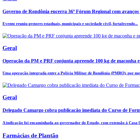
Governo de Rondônia encerra 36º Fórum Regional com avanços p
Evento reuniu gestores estaduais, municipais e sociedade civil, fortalecendo...
Geral
Operação da PM e PRF conjunta apreende 100 kg de maconha e
Uma operação integrada entre a Polícia Militar de Rondônia (PMRO), por mei
Geral
Delegado Camargo cobra publicação imediata do Curso de Forma
A indicação foi encaminhada ao governador do Estado, com extensão à Casa Ci
Farmácias de Plantão