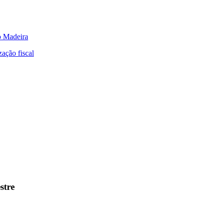
o Madeira
zação fiscal
stre