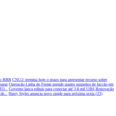
 no BBB
CNU2: termina hoje o prazo para apresentar recurso sobre
parar
Operação Linha de Frente prende quatro suspeitos de facção em
O...
Governo lança editais para conectar até 3,8 mil UBS
Renovação
de...
Harry Styles anuncia novo single para próxima sexta (23)