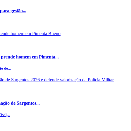
ara gestão...
 prende homem em Pimenta...
o do...
ção de Sargentos...
vil,...