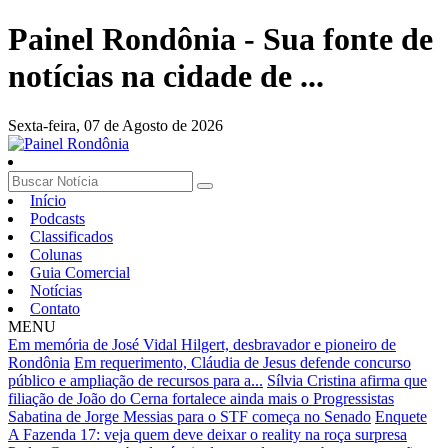
Painel Rondônia - Sua fonte de
notícias na cidade de ...
Sexta-feira,
07 de Agosto de 2026
Início
Podcasts
Classificados
Colunas
Guia Comercial
Notícias
Contato
MENU
Em memória de José Vidal Hilgert, desbravador e pioneiro de
Rondônia
Em requerimento, Cláudia de Jesus defende concurso
público e ampliação de recursos para a...
Sílvia Cristina afirma que
filiação de João do Cerna fortalece ainda mais o Progressistas
Sabatina de Jorge Messias para o STF começa no Senado
Enquete
A Fazenda 17: veja quem deve deixar o reality na roça surpresa