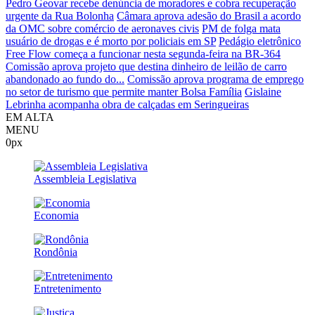
Pedro Geovar recebe denúncia de moradores e cobra recuperação
urgente da Rua Bolonha
Câmara aprova adesão do Brasil a acordo
da OMC sobre comércio de aeronaves civis
PM de folga mata
usuário de drogas e é morto por policiais em SP
Pedágio eletrônico
Free Flow começa a funcionar nesta segunda-feira na BR-364
Comissão aprova projeto que destina dinheiro de leilão de carro
abandonado ao fundo do...
Comissão aprova programa de emprego
no setor de turismo que permite manter Bolsa Família
Gislaine
Lebrinha acompanha obra de calçadas em Seringueiras
EM ALTA
MENU
0px
Assembleia Legislativa
Economia
Rondônia
Entretenimento