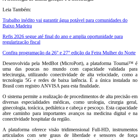
Leia Também:
Trabalho inédito vai garantir água potável para comunidades do
Baixo Madeira
Refis 2026 segue até final do ano e amplia oportunidade para
regularização fiscal
Confira programação da 26° e 27° edição da Feira Mulher do Norte
Desenvolvida pela MedBot (MicroPort), a plataforma Toumai™ é
uma das poucas no mundo com capacidade validada para
telecirurgia, utilizando conectividade de alta velocidade, como a
tecnologia 5G e redes de baixa latência. É a única instalada no
Brasil com registro ANVISA para esta finalidade.
O sistema permite a realização de procedimentos de alta precisão em
diversas especialidades médicas, como urologia, cirurgia geral,
ginecologia, torácica, pediátrica e cabeça e pescoço. Esta capacidade
abre caminho para importantes avanços na medicina digital e na
conectividade hospitalar da região.
A plataforma oferece visão tridimensional Full-HD, instrumentos
articulados com sete graus de liberdade e sensores de força