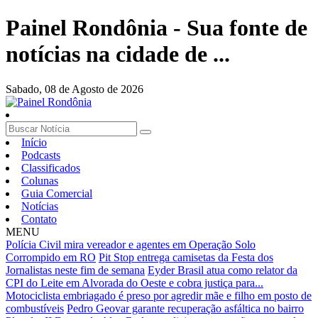
Painel Rondônia - Sua fonte de
notícias na cidade de ...
Sabado,
08 de Agosto de 2026
Início
Podcasts
Classificados
Colunas
Guia Comercial
Notícias
Contato
MENU
Polícia Civil mira vereador e agentes em Operação Solo
Corrompido em RO
Pit Stop entrega camisetas da Festa dos
Jornalistas neste fim de semana
Eyder Brasil atua como relator da
CPI do Leite em Alvorada do Oeste e cobra justiça para...
Motociclista embriagado é preso por agredir mãe e filho em posto de
combustíveis
Pedro Geovar garante recuperação asfáltica no bairro