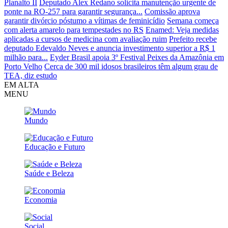
Planalto II
Deputado Alex Redano solicita manutenção urgente de
ponte na RO-257 para garantir segurança...
Comissão aprova
garantir divórcio póstumo a vítimas de feminicídio
Semana começa
com alerta amarelo para tempestades no RS
Enamed: Veja medidas
aplicadas a cursos de medicina com avaliação ruim
Prefeito recebe
deputado Edevaldo Neves e anuncia investimento superior a R$ 1
milhão para...
Eyder Brasil apoia 3º Festival Peixes da Amazônia em
Porto Velho
Cerca de 300 mil idosos brasileiros têm algum grau de
TEA, diz estudo
EM ALTA
MENU
Mundo
Educação e Futuro
Saúde e Beleza
Economia
Social