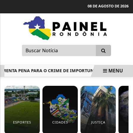
08 DE AGOSTO DE 2026
MENU
NTA PENA PARA O CRIME DE IMPORTUNAÇÃO SEXUAL
SE
EM ALTA
ESPORTES
CIDADES
JUSTIÇA
M