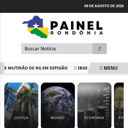
09 DE AGOSTO DE 2026
MENU
E MUTIRÃO DE RG EM ESPIGÃO
IBGE ANUNCIA PRIMEIRO 
EM ALTA
JUSTIÇA
MUNDO
ECONOMIA
PORT