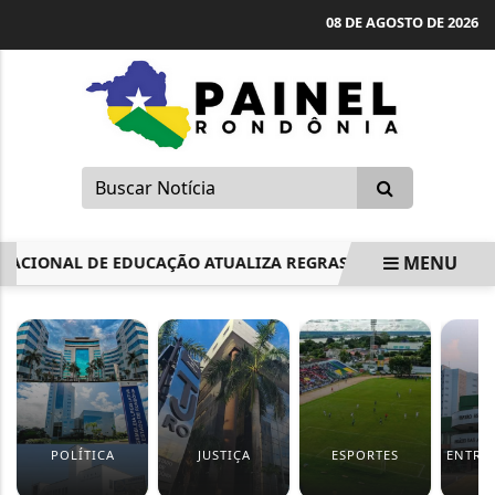
08 DE AGOSTO DE 2026
MENU
IONAL DE EDUCAÇÃO ATUALIZA REGRAS DO ENSINO INTEGRA
EM ALTA
POLÍTICA
JUSTIÇA
ESPORTES
ENTRE