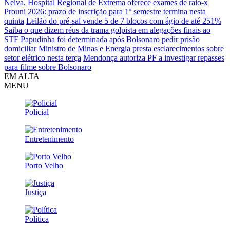
Neiva, Hospital Regional de Extrema oferece exames de raio-x
Prouni 2026: prazo de inscrição para 1º semestre termina nesta
quinta
Leilão do pré-sal vende 5 de 7 blocos com ágio de até 251%
Saiba o que dizem réus da trama golpista em alegações finais ao
STF
Papudinha foi determinada após Bolsonaro pedir prisão
domiciliar
Ministro de Minas e Energia presta esclarecimentos sobre
setor elétrico nesta terça
Mendonça autoriza PF a investigar repasses
para filme sobre Bolsonaro
EM ALTA
MENU
Policial
Entretenimento
Porto Velho
Justiça
Política