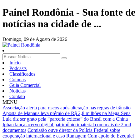
Painel Rondônia - Sua fonte de
notícias na cidade de ...
Domingo,
09 de Agosto de 2026
Início
Podcasts
Classificados
Colunas
Guia Comercial
Notícias
Contato
MENU
Associação alerta para riscos após alteração nas regras de trânsito
Aposta de Manaus leva prêmio de R$ 2,8 milhões na Mega-Sena
Lula diz ser grato pela “parceria exitosa” do Brasil com a China
Iphan lança acervo digital patrimônio imaterial com mais de 2 mil
documentos
Comissão ouve diretor da Polícia Federal sobre
cooperação internacional e caso Ramagem
Com apoio de Ezequiel