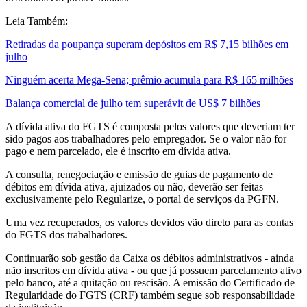
Leia Também:
Retiradas da poupança superam depósitos em R$ 7,15 bilhões em
julho
Ninguém acerta Mega-Sena; prêmio acumula para R$ 165 milhões
Balança comercial de julho tem superávit de US$ 7 bilhões
A dívida ativa do FGTS é composta pelos valores que deveriam ter
sido pagos aos trabalhadores pelo empregador. Se o valor não for
pago e nem parcelado, ele é inscrito em dívida ativa.
A consulta, renegociação e emissão de guias de pagamento de
débitos em dívida ativa, ajuizados ou não, deverão ser feitas
exclusivamente pelo Regularize, o portal de serviços da PGFN.
Uma vez recuperados, os valores devidos vão direto para as contas
do FGTS dos trabalhadores.
Continuarão sob gestão da Caixa os débitos administrativos - ainda
não inscritos em dívida ativa - ou que já possuem parcelamento ativo
pelo banco, até a quitação ou rescisão. A emissão do Certificado de
Regularidade do FGTS (CRF) também segue sob responsabilidade