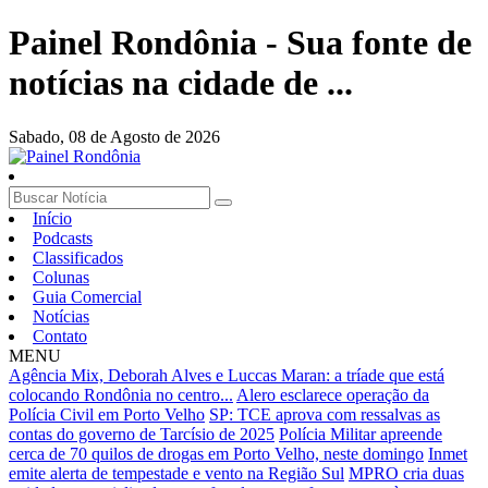
Painel Rondônia - Sua fonte de
notícias na cidade de ...
Sabado,
08 de Agosto de 2026
Início
Podcasts
Classificados
Colunas
Guia Comercial
Notícias
Contato
MENU
Agência Mix, Deborah Alves e Luccas Maran: a tríade que está
colocando Rondônia no centro...
Alero esclarece operação da
Polícia Civil em Porto Velho
SP: TCE aprova com ressalvas as
contas do governo de Tarcísio de 2025
Polícia Militar apreende
cerca de 70 quilos de drogas em Porto Velho, neste domingo
Inmet
emite alerta de tempestade e vento na Região Sul
MPRO cria duas