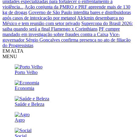
unidades especializadas para fortalecer o enfrentamento à
violência...
Ação conjunta da PMRO e PRF apreende mais de 130
kg de drogas
Governo de São Paulo interdita bares e distribuidoras
após casos de intoxicação por metanol
Alckmin desembarca no
México e tem reunião com setor privado
Supercopa do Brasil 2026:
saiba quando será a final Flamengo x Corinthians
PF cumpre
mandado em investigação sobre fraudes contra a Caixa
Vice-
governador Sérgio Gonçalves confirma presença no ato de filiação
do Progressistas
EM ALTA
MENU
Porto Velho
Economia
Saúde e Beleza
Agro
Social