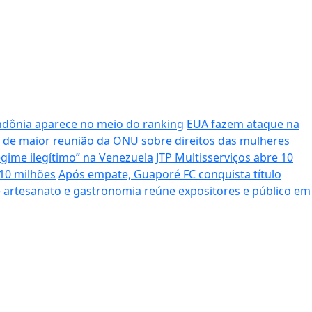
ndônia aparece no meio do ranking
EUA fazem ataque na
pa de maior reunião da ONU sobre direitos das mulheres
egime ilegítimo” na Venezuela
JTP Multisserviços abre 10
 10 milhões
Após empate, Guaporé FC conquista título
e artesanato e gastronomia reúne expositores e público em