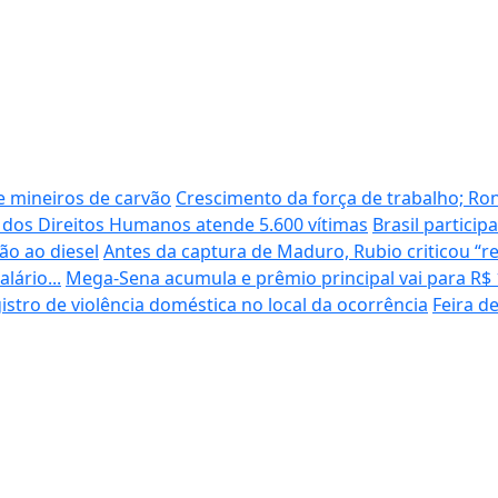
e mineiros de carvão
Crescimento da força de trabalho; Ro
 dos Direitos Humanos atende 5.600 vítimas
Brasil partici
ão ao diesel
Antes da captura de Maduro, Rubio criticou “r
lário...
Mega-Sena acumula e prêmio principal vai para R$
gistro de violência doméstica no local da ocorrência
Feira d