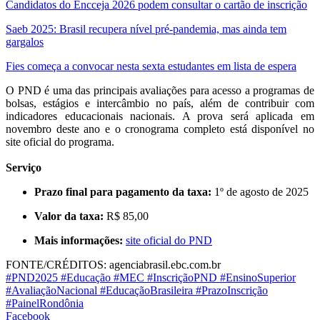
Candidatos do Encceja 2026 podem consultar o cartão de inscrição
Saeb 2025: Brasil recupera nível pré-pandemia, mas ainda tem
gargalos
Fies começa a convocar nesta sexta estudantes em lista de espera
O PND é uma das principais avaliações para acesso a programas de
bolsas, estágios e intercâmbio no país, além de contribuir com
indicadores educacionais nacionais. A prova será aplicada em
novembro deste ano e o cronograma completo está disponível no
site oficial do programa.
Serviço
Prazo final para pagamento da taxa:
1º de agosto de 2025
Valor da taxa:
R$ 85,00
Mais informações:
site oficial do PND
FONTE/CRÉDITOS:
agenciabrasil.ebc.com.br
#PND2025 #Educação #MEC #InscriçãoPND #EnsinoSuperior
#AvaliaçãoNacional #EducaçãoBrasileira #PrazoInscrição
#PainelRondônia
Facebook