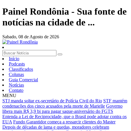
Painel Rondônia - Sua fonte de
notícias na cidade de ...
Sabado,
08 de Agosto de 2026
Início
Podcasts
Classificados
Colunas
Guia Comercial
Notícias
Contato
MENU
STJ manda soltar ex-secretário de Polícia Civil do Rio
STF mantém
condenações dos cinco acusados pela morte de Marielle
Governo
libera mais R$ 3,9 bi para pagar saque-aniversário do FGTS
Entenda a Lei de Reciprocidade, que o Brasil pode adotar contra os
EUA
Fundo Garantidor começa a ressarcir clientes do Master
Depois de décadas de lama e quedas, moradores celebram