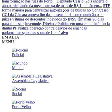
transformação nas ruas do Porto...
Deputado Cássio Gois encerra o
ano participando da mega entrega de mais de R$ 1 milhão em...
STF
forma maioria para centralizar autorizações de buscas no Congresso
CCJ da Câmara aprova fim da aposentadoria como punição para
juízes
Vítimas de descontos indevidos do INSS têm mais 90 dias
para contestar
Juventude, Direito e Política em uma era de influência
digital
PF realiza operação contra desvios de emendas
parlamentares; ex-assessora de Lira é alvo
EM ALTA
MENU
Policial
Mundo
Assembleia Legislativa
Social
Porto Velho