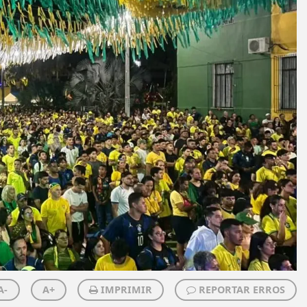
A-
A+
IMPRIMIR
REPORTAR ERROS