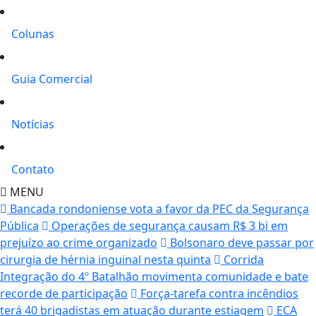
Colunas
Guia Comercial
Notícias
Contato
MENU
Bancada rondoniense vota a favor da PEC da Segurança
Pública
Operações de segurança causam R$ 3 bi em
prejuízo ao crime organizado
Bolsonaro deve passar por
cirurgia de hérnia inguinal nesta quinta
Corrida
Integração do 4º Batalhão movimenta comunidade e bate
recorde de participação
Força-tarefa contra incêndios
terá 40 brigadistas em atuação durante estiagem
ECA