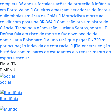
completa 36 anos e fortalece ações de proteção à infância
em Porto Velho
Grileiros ameaçam servidores do Incra e
quilombolas em área de Goiás
Motociclista morre ao
colidir com poste na BR-364
Comissão ouve ministra de
Ciência, Tecnologia e Inovação, Luciana Santos, sobre...
Defesa fala em risco de morte e faz novo pedido de
domiciliar a Bolsonaro
Aluno terá que pagar R$ 720 mil
por ocupação indevida de cota racial
JEM encerra edição
histórica com milhares de estudantes e o renascimento do
esporte escolar...
EM ALTA
MENU
Social
Rondônia