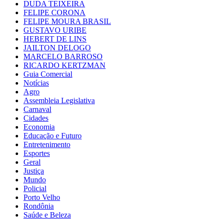
DUDA TEIXEIRA
FELIPE CORONA
FELIPE MOURA BRASIL
GUSTAVO URIBE
HEBERT DE LINS
JAILTON DELOGO
MARCELO BARROSO
RICARDO KERTZMAN
Guia Comercial
Notícias
Agro
Assembleia Legislativa
Carnaval
Cidades
Economia
Educação e Futuro
Entretenimento
Esportes
Geral
Justiça
Mundo
Policial
Porto Velho
Rondônia
Saúde e Beleza