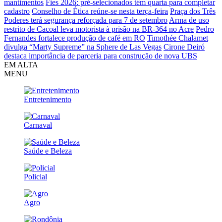
mantimentos
Fies 2026: pré-selecionados têm quarta para completar
cadastro
Conselho de Ética reúne-se nesta terça-feira
Praça dos Três
Poderes terá segurança reforçada para 7 de setembro
Arma de uso
restrito de Cacoal leva motorista à prisão na BR-364 no Acre
Pedro
Fernandes fortalece produção de café em RO
Timothée Chalamet
divulga “Marty Supreme” na Sphere de Las Vegas
Cirone Deiró
destaca importância de parceria para construção de nova UBS
EM ALTA
MENU
Entretenimento
Carnaval
Saúde e Beleza
Policial
Agro