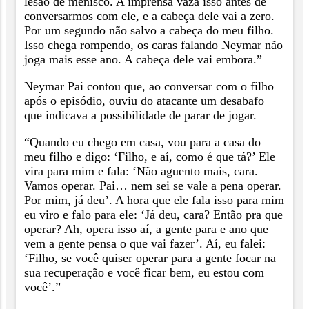
lesão de menisco. A imprensa vaza isso antes de
conversarmos com ele, e a cabeça dele vai a zero.
Por um segundo não salvo a cabeça do meu filho.
Isso chega rompendo, os caras falando Neymar não
joga mais esse ano. A cabeça dele vai embora.”
Neymar Pai contou que, ao conversar com o filho
após o episódio, ouviu do atacante um desabafo
que indicava a possibilidade de parar de jogar.
“Quando eu chego em casa, vou para a casa do
meu filho e digo: ‘Filho, e aí, como é que tá?’ Ele
vira para mim e fala: ‘Não aguento mais, cara.
Vamos operar. Pai… nem sei se vale a pena operar.
Por mim, já deu’. A hora que ele fala isso para mim
eu viro e falo para ele: ‘Já deu, cara? Então pra que
operar? Ah, opera isso aí, a gente para e ano que
vem a gente pensa o que vai fazer’. Aí, eu falei:
‘Filho, se você quiser operar para a gente focar na
sua recuperação e você ficar bem, eu estou com
você’.”