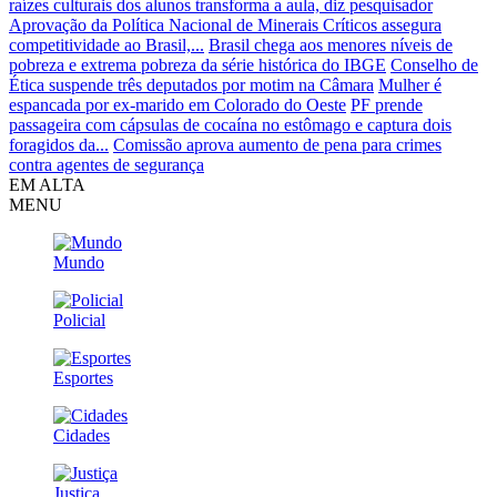
raízes culturais dos alunos transforma a aula, diz pesquisador
Aprovação da Política Nacional de Minerais Críticos assegura
competitividade ao Brasil,...
Brasil chega aos menores níveis de
pobreza e extrema pobreza da série histórica do IBGE
Conselho de
Ética suspende três deputados por motim na Câmara
Mulher é
espancada por ex-marido em Colorado do Oeste
PF prende
passageira com cápsulas de cocaína no estômago e captura dois
foragidos da...
Comissão aprova aumento de pena para crimes
contra agentes de segurança
EM ALTA
MENU
Mundo
Policial
Esportes
Cidades
Justiça