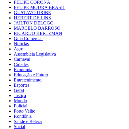
FELIPE CORONA
FELIPE MOURA BRASIL
GUSTAVO URIBE
HEBERT DE LINS
JAILTON DELOGO
MARCELO BARROSO
RICARDO KERTZMAN
Guia Comercial
Notícias
Agro
Assembleia Legislativa
Carnaval
Cidades
Economia
Educação e Futuro
Entretenimento
Esportes
Geral
Justiça
Mundo
Policial
Porto Velho
Rondônia
Saúde e Beleza
Social