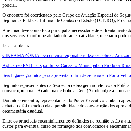
policial.
O encontro foi coordenado pelo Grupo de Atuação Especial da Seguran
Segurança Pública; Tribunal de Contas do Estado (TCE/RO); Procurador
A reunião teve como foco principal a necessidade de enfrentamento das
dos serviços. Conforme alertado durante a atividade, o cenário pode
Leia Também:
CINEAMAZÔNIA leva cinema regional e reflexões sobre a Amazônia 
Aplicativo PVH+ disponibiliza Cadastro Municipal do Produtor Rural
Seis lugares gratuitos para aproveitar o fim de semana em Porto Velho
Segundo representantes da Sesdec, a defasagem no efetivo da Polícia C
convocação para a Academia de Polícia Civil (Acadepol) e a nomeaçã
Durante o encontro, representantes do Poder Executivo também aprese
debatidas, foi mencionada a possibilidade de convocação dos aprovado
orçamentária estadual.
Entre os principais encaminhamentos definidos na reunião estão a atua
custos para eventual curso de formação dos convocados e encaminham