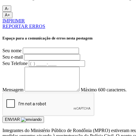
A-
A+
IMPRIMIR
REPORTAR ERROS
Espaço para a comunicação de erros nesta postagem
Seu nome
Seu e-mail
Seu Telefone
Mensagem
Máximo 600 caracteres.
ENVIAR
Integrantes do Ministério Público de Rondônia (MPRO) estiveram reun
medidas urgentes visando à reestruturação da Polícia Civil. O ponto c