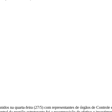
idos na quarta-feira (27/5) com representantes de órgãos de Controle 
entral da reunião estruturante foi a recomposição de efetivo e investim