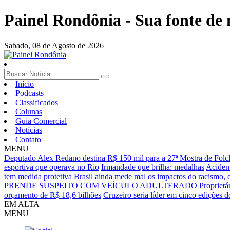
Painel Rondônia - Sua fonte de n
Sabado,
08 de Agosto de 2026
Início
Podcasts
Classificados
Colunas
Guia Comercial
Notícias
Contato
MENU
Deputado Alex Redano destina R$ 150 mil para a 27ª Mostra de Folcl
esportiva que operava no Rio
Irmandade que brilha: medalhas
Acident
tem medida protetiva
Brasil ainda mede mal os impactos do racismo, d
PRENDE SUSPEITO COM VEÍCULO ADULTERADO
Proprietá
orçamento de R$ 18,6 bilhões
Cruzeiro seria líder em cinco edições d
EM ALTA
MENU