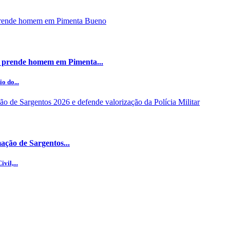
 prende homem em Pimenta...
o do...
ção de Sargentos...
vil,...