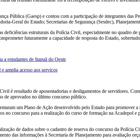
ça Pública (Gaesp) e contou com a participação de integrantes das Pr
ia-Geral do Estado; Secretarias de Segurança (Sesdec), Planejamento (
 deficiências estruturais da Polícia Civil, especialmente no quadro de
 comprometer futuramente a capacidade de resposta do Estado, sobretud
a estudantes de Itapuã do Oeste
 e amplia acesso aos serviços
ivil é resultado de aposentadorias e desligamentos de servidores. Como
o de aprovados no último concurso público.
ntaram um Plano de Ação desenvolvido pelo Estado para promover a ree
s no concurso para a realização do curso de formação na Acadepol e po
lização de dados sobre o cadastro de reserva do concurso da Polícia Ci
ento das informações à Secretaria de Planejamento para avaliação orç