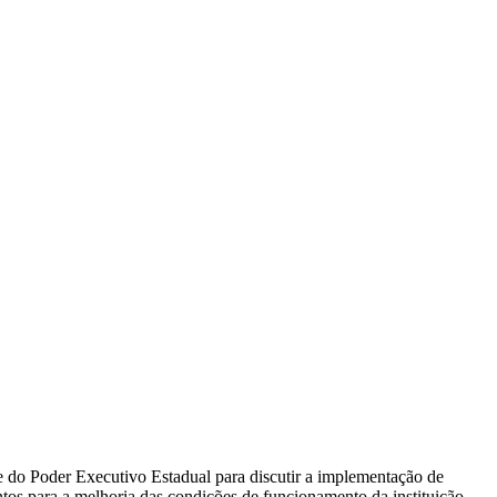
e do Poder Executivo Estadual para discutir a implementação de
entos para a melhoria das condições de funcionamento da instituição