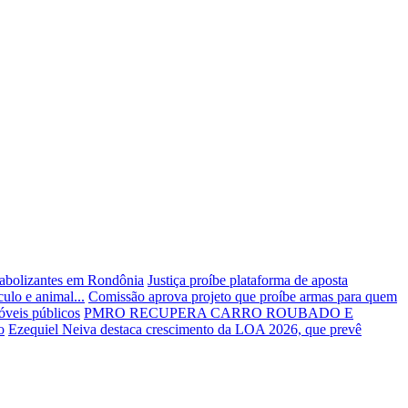
anabolizantes em Rondônia
Justiça proíbe plataforma de aposta
ulo e animal...
Comissão aprova projeto que proíbe armas para quem
veis públicos
PMRO RECUPERA CARRO ROUBADO E
o
Ezequiel Neiva destaca crescimento da LOA 2026, que prevê