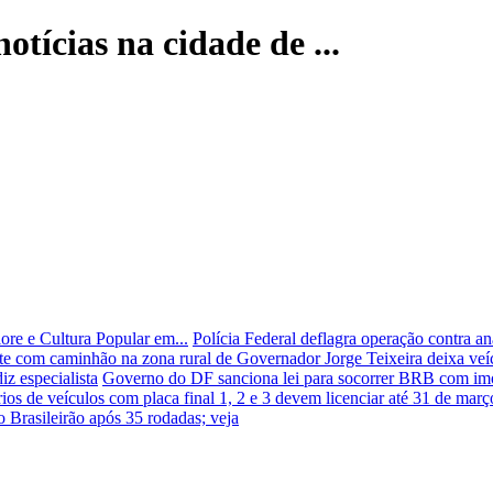
otícias na cidade de ...
ore e Cultura Popular em...
Polícia Federal deflagra operação contra 
e com caminhão na zona rural de Governador Jorge Teixeira deixa veíc
iz especialista
Governo do DF sanciona lei para socorrer BRB com imó
rios de veículos com placa final 1, 2 e 3 devem licenciar até 31 de març
o Brasileirão após 35 rodadas; veja