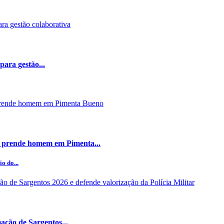
ara gestão...
 prende homem em Pimenta...
o do...
ção de Sargentos...