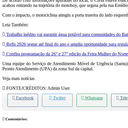
De acordo com informações apuradas no local, o Creta estava estac
acabou entrando na trajetória do motoboy, que seguia pela rua Emídio
Com o impacto, o motociclista atingiu a porta traseira do lado esquerdo
Leia Também:
Trabalho inédito vai garantir água potável para comunidades do Ba
Refis 2026 segue até final do ano e amplia oportunidade para regula
Confira programação da 26° e 27° edição da Feira Mulher do Norte
Uma equipe do Serviço de Atendimento Móvel de Urgência (Samu) foi
Pronto Atendimento (UPA) da zona Sul da capital.
Veja mais notícias
FONTE/CRÉDITOS:
Admin User
Facebook
Twitter
Whatsapp
Tel
Comentários: