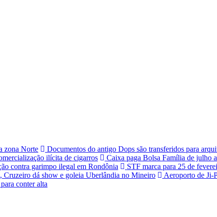
a zona Norte
Documentos do antigo Dops são transferidos para arqui
omercialização ilícita de cigarros
Caixa paga Bolsa Família de julho a
ção contra garimpo ilegal em Rondônia
STF marca para 25 de feverei
a, Cruzeiro dá show e goleia Uberlândia no Mineiro
Aeroporto de Ji-P
para conter alta