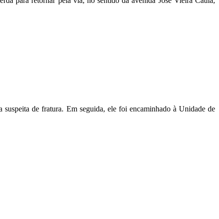
a para retornar pela via, no sentido da avenida José Vieira Caúla,
 suspeita de fratura. Em seguida, ele foi encaminhado à Unidade de