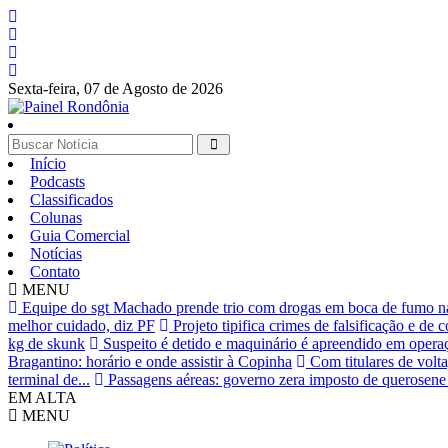
Sexta-feira,
07 de Agosto de 2026
Início
Podcasts
Classificados
Colunas
Guia Comercial
Notícias
Contato
MENU
Equipe do sgt Machado prende trio com drogas em boca de fumo n
melhor cuidado, diz PF
Projeto tipifica crimes de falsificação e de c
kg de skunk
Suspeito é detido e maquinário é apreendido em opera
Bragantino: horário e onde assistir à Copinha
Com titulares de volt
terminal de...
Passagens aéreas: governo zera imposto de querosene 
EM ALTA
MENU