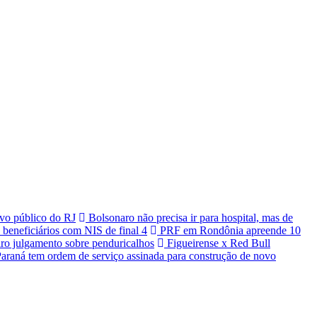
vo público do RJ
Bolsonaro não precisa ir para hospital, mas de
 beneficiários com NIS de final 4
PRF em Rondônia apreende 10
ro julgamento sobre penduricalhos
Figueirense x Red Bull
araná tem ordem de serviço assinada para construção de novo