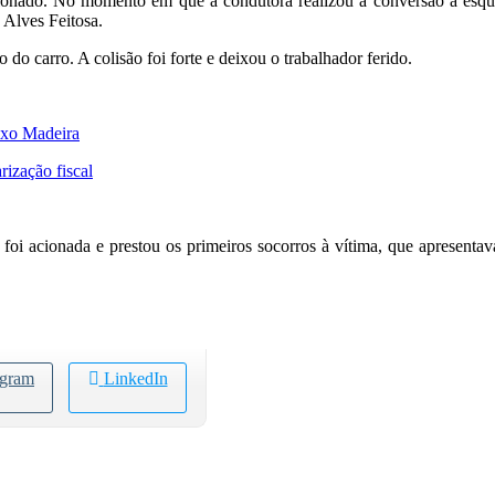
ionado. No momento em que a condutora realizou a conversão à esquerd
 Alves Feitosa.
 do carro. A colisão foi forte e deixou o trabalhador ferido.
ixo Madeira
rização fiscal
 acionada e prestou os primeiros socorros à vítima, que apresentava
egram
LinkedIn