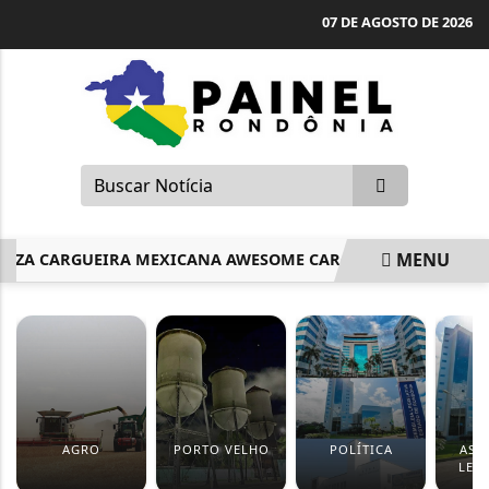
07 DE AGOSTO DE 2026
MENU
A CARGUEIRA MEXICANA AWESOME CARGO A OPERAR VOOS R
EM ALTA
AGRO
PORTO VELHO
POLÍTICA
ASS
LEGI