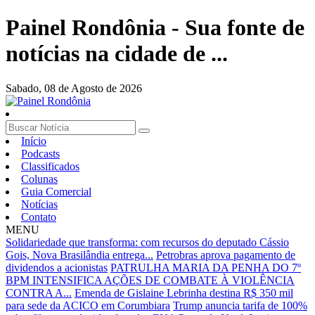
Painel Rondônia - Sua fonte de
notícias na cidade de ...
Sabado,
08 de Agosto de 2026
Início
Podcasts
Classificados
Colunas
Guia Comercial
Notícias
Contato
MENU
Solidariedade que transforma: com recursos do deputado Cássio
Gois, Nova Brasilândia entrega...
Petrobras aprova pagamento de
dividendos a acionistas
PATRULHA MARIA DA PENHA DO 7º
BPM INTENSIFICA AÇÕES DE COMBATE À VIOLÊNCIA
CONTRA A...
Emenda de Gislaine Lebrinha destina R$ 350 mil
para sede da ACICO em Corumbiara
Trump anuncia tarifa de 100%