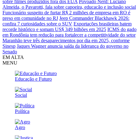
sobre filmes produzidos fora dos EUA
Povoado Nerd: Luciano
Almeida, o Pavarotti, fala sobre capoeira, educação e inclusão social
Funcionário suspeito de furtar R$ 2 milhões de empresa em RO é
preso em comunidade no RJ
Jeep Commander Blackhawk 2026:
confira 7 curiosidades sobre o SUV
Exportações brasileiras batem
recorde histórico e somam US$ 349 bilhões em 2025
ICMS do gado
em Rondônia tem redução para fortalecer a competitividade do setor
Maranhão teve três desaparecimentos por dia em 2025, conforme
Sinesp
Jaques Wagner anuncia saída da liderança do governo no
Senado
EM ALTA
MENU
Educação e Futuro
Social
Política
Agro