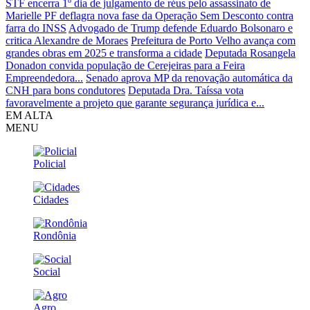
STF encerra 1º dia de julgamento de réus pelo assassinato de
Marielle
PF deflagra nova fase da Operação Sem Desconto contra
farra do INSS
Advogado de Trump defende Eduardo Bolsonaro e
critica Alexandre de Moraes
Prefeitura de Porto Velho avança com
grandes obras em 2025 e transforma a cidade
Deputada Rosangela
Donadon convida população de Cerejeiras para a Feira
Empreendedora...
Senado aprova MP da renovação automática da
CNH para bons condutores
Deputada Dra. Taíssa vota
favoravelmente a projeto que garante segurança jurídica e...
EM ALTA
MENU
Policial
Cidades
Rondônia
Social
Agro