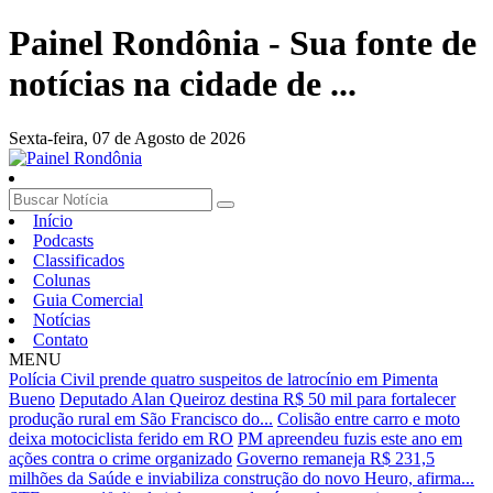
Painel Rondônia - Sua fonte de
notícias na cidade de ...
Sexta-feira,
07 de Agosto de 2026
Início
Podcasts
Classificados
Colunas
Guia Comercial
Notícias
Contato
MENU
Polícia Civil prende quatro suspeitos de latrocínio em Pimenta
Bueno
Deputado Alan Queiroz destina R$ 50 mil para fortalecer
produção rural em São Francisco do...
Colisão entre carro e moto
deixa motociclista ferido em RO
PM apreendeu fuzis este ano em
ações contra o crime organizado
Governo remaneja R$ 231,5
milhões da Saúde e inviabiliza construção do novo Heuro, afirma...