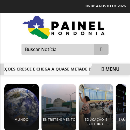
06 DE AGOSTO DE 2026
MENU
ÕES CRESCE E CHEGA A QUASE METADE DAS CIDADES DA AMAZÔ
EM ALTA
MUNDO
ENTRETENIMENTO
EDUCAÇÃO E
SAÚDE
FUTURO