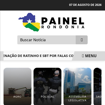
07 DE AGOSTO DE 2026
MENU
NAÇÃO DE RATINHO E SBT POR FALAS CONTRA ERIKA HILTO
EM ALTA
AGRO
POLICIAL
ASSEMBLEIA
SAÚDE
LEGISLATIVA