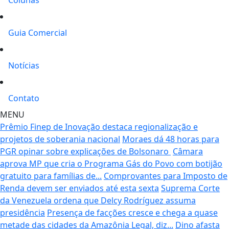
Guia Comercial
Notícias
Contato
MENU
Prêmio Finep de Inovação destaca regionalização e
projetos de soberania nacional
Moraes dá 48 horas para
PGR opinar sobre explicações de Bolsonaro
Câmara
aprova MP que cria o Programa Gás do Povo com botijão
gratuito para famílias de...
Comprovantes para Imposto de
Renda devem ser enviados até esta sexta
Suprema Corte
da Venezuela ordena que Delcy Rodríguez assuma
presidência
Presença de facções cresce e chega a quase
metade das cidades da Amazônia Legal, diz...
Dino afasta