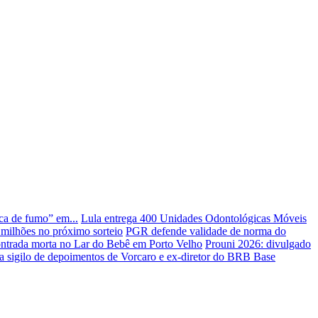
ca de fumo” em...
Lula entrega 400 Unidades Odontológicas Móveis
milhões no próximo sorteio
PGR defende validade de norma do
ontrada morta no Lar do Bebê em Porto Velho
Prouni 2026: divulgado
ira sigilo de depoimentos de Vorcaro e ex-diretor do BRB
Base