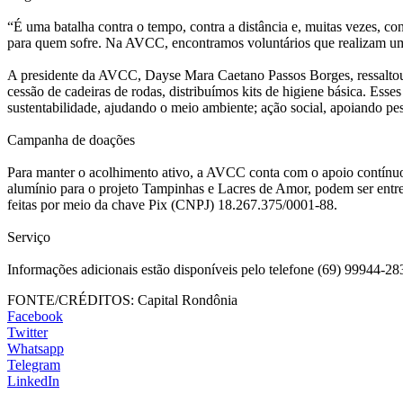
“É uma batalha contra o tempo, contra a distância e, muitas vezes, co
para quem sofre. Na AVCC, encontramos voluntários que realizam um
A presidente da AVCC, Dayse Mara Caetano Passos Borges, ressaltou q
cessão de cadeiras de rodas, distribuímos kits de higiene básica. Esse
sustentabilidade, ajudando o meio ambiente; ação social, apoiando pe
Campanha de doações
Para manter o acolhimento ativo, a AVCC conta com o apoio contínuo d
alumínio para o projeto Tampinhas e Lacres de Amor, podem ser entreg
feitas por meio da chave Pix (CNPJ) 18.267.375/0001-88.
Serviço
Informações adicionais estão disponíveis pelo telefone (69) 99944-28
FONTE/CRÉDITOS:
Capital Rondônia
Facebook
Twitter
Whatsapp
Telegram
LinkedIn