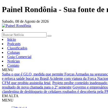
Painel Rondônia - Sua fonte de n
Sabado,
08 de Agosto de 2026
Início
Podcasts
Classificados
Colunas
Guia Comercial
Notícias
Contato
MENU
Saiba o que é GLO, medida que permite Forças Armadas na seguran
e reforça saúde bucal no Brasil
Acidente com viatura da Força Nacion
CFM que proibiu assistolia fetal
Projeto proíbe conteúdo inadequado
resultado de nova chamada para o 2º semestre
Governo e empresários
clandestina de desbloqueio de celulares roubados é descoberta pela P
EM ALTA
MENU