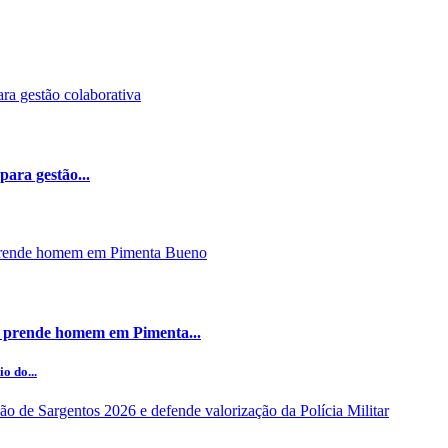
ara gestão...
 prende homem em Pimenta...
o do...