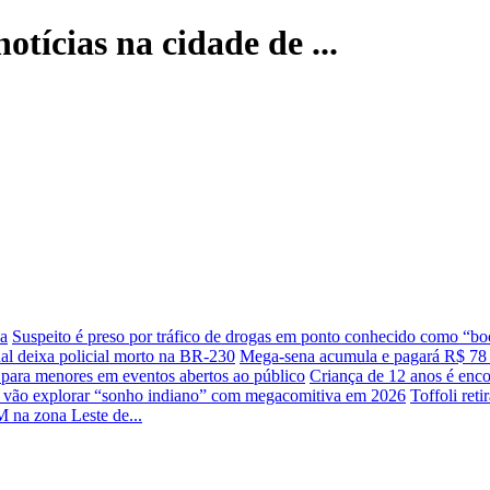
otícias na cidade de ...
ça
Suspeito é preso por tráfico de drogas em ponto conhecido como “bo
al deixa policial morto na BR-230
Mega-sena acumula e pagará R$ 78 
 para menores em eventos abertos ao público
Criança de 12 anos é enc
 vão explorar “sonho indiano” com megacomitiva em 2026
Toffoli ret
M na zona Leste de...