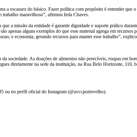
ntra a escassez do básico. Fazer política com propósito é entender que 
 trabalho maravilhoso”, afirmou Ieda Chaves.
ue a missão da entidade é garantir dignidade e suporte prático duran
s são apenas alguns exemplos do que esse material agrega em recursos pa
ssoas; e economia, gerando recursos para manter esse trabalho”, explico
a sociedade. As doações de alimentos não perecíveis, roupas em bom est
ues diretamente na sede da instituição, na Rua Belo Horizonte, 110, b
35 ou no perfil oficial do Instagram (@avccportovelho).