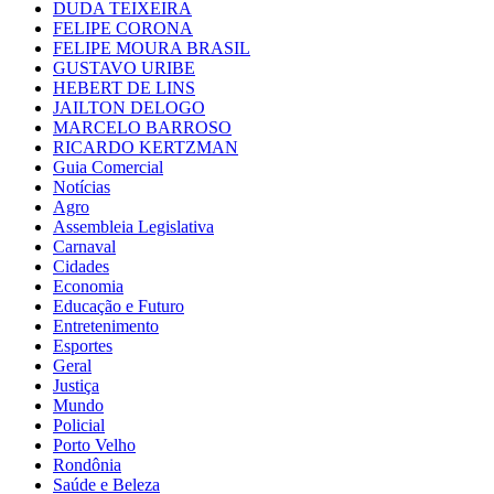
DUDA TEIXEIRA
FELIPE CORONA
FELIPE MOURA BRASIL
GUSTAVO URIBE
HEBERT DE LINS
JAILTON DELOGO
MARCELO BARROSO
RICARDO KERTZMAN
Guia Comercial
Notícias
Agro
Assembleia Legislativa
Carnaval
Cidades
Economia
Educação e Futuro
Entretenimento
Esportes
Geral
Justiça
Mundo
Policial
Porto Velho
Rondônia
Saúde e Beleza