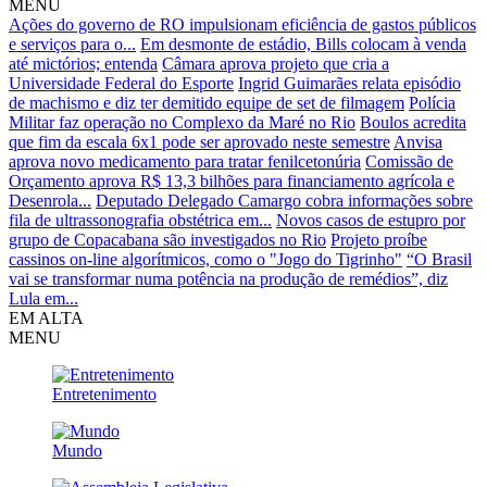
MENU
Ações do governo de RO impulsionam eficiência de gastos públicos
e serviços para o...
Em desmonte de estádio, Bills colocam à venda
até mictórios; entenda
Câmara aprova projeto que cria a
Universidade Federal do Esporte
Ingrid Guimarães relata episódio
de machismo e diz ter demitido equipe de set de filmagem
Polícia
Militar faz operação no Complexo da Maré no Rio
Boulos acredita
que fim da escala 6x1 pode ser aprovado neste semestre
Anvisa
aprova novo medicamento para tratar fenilcetonúria
Comissão de
Orçamento aprova R$ 13,3 bilhões para financiamento agrícola e
Desenrola...
Deputado Delegado Camargo cobra informações sobre
fila de ultrassonografia obstétrica em...
Novos casos de estupro por
grupo de Copacabana são investigados no Rio
Projeto proíbe
cassinos on-line algorítmicos, como o "Jogo do Tigrinho"
“O Brasil
vai se transformar numa potência na produção de remédios”, diz
Lula em...
EM ALTA
MENU
Entretenimento
Mundo