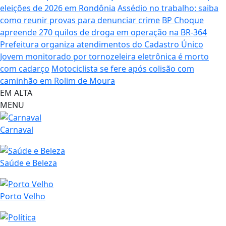
eleições de 2026 em Rondônia
Assédio no trabalho: saiba
como reunir provas para denunciar crime
BP Choque
apreende 270 quilos de droga em operação na BR-364
Prefeitura organiza atendimentos do Cadastro Único
Jovem monitorado por tornozeleira eletrônica é morto
com cadarço
Motociclista se fere após colisão com
caminhão em Rolim de Moura
EM ALTA
MENU
Carnaval
Saúde e Beleza
Porto Velho