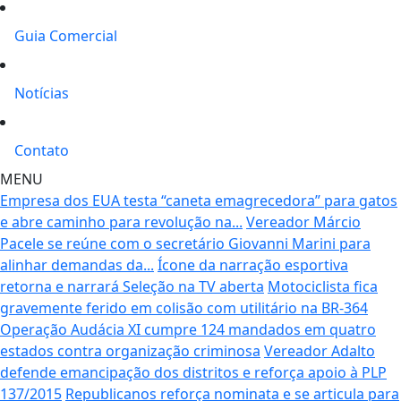
Guia Comercial
Notícias
Contato
MENU
Empresa dos EUA testa “caneta emagrecedora” para gatos
e abre caminho para revolução na...
Vereador Márcio
Pacele se reúne com o secretário Giovanni Marini para
alinhar demandas da...
Ícone da narração esportiva
retorna e narrará Seleção na TV aberta
Motociclista fica
gravemente ferido em colisão com utilitário na BR-364
Operação Audácia XI cumpre 124 mandados em quatro
estados contra organização criminosa
Vereador Adalto
defende emancipação dos distritos e reforça apoio à PLP
137/2015
Republicanos reforça nominata e se articula para