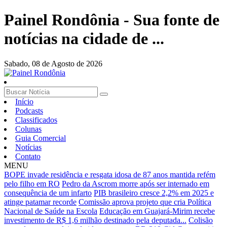
Painel Rondônia - Sua fonte de
notícias na cidade de ...
Sabado,
08 de Agosto de 2026
Início
Podcasts
Classificados
Colunas
Guia Comercial
Notícias
Contato
MENU
BOPE invade residência e resgata idosa de 87 anos mantida refém
pelo filho em RO
Pedro da Ascrom morre após ser internado em
consequência de um infarto
PIB brasileiro cresce 2,2% em 2025 e
atinge patamar recorde
Comissão aprova projeto que cria Política
Nacional de Saúde na Escola
Educação em Guajará-Mirim recebe
investimento de R$ 1,6 milhão destinado pela deputada...
Colisão