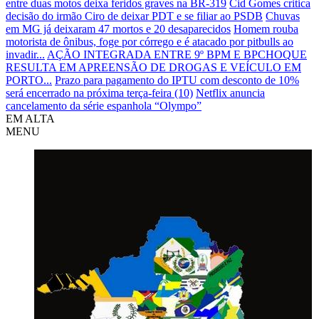
entre duas motos deixa feridos graves na BR-319
Cid Gomes critica
decisão do irmão Ciro de deixar PDT e se filiar ao PSDB
Chuvas
em MG já deixaram 47 mortos e 20 desaparecidos
Homem rouba
motorista de ônibus, foge por córrego e é atacado por pitbulls ao
invadir...
AÇÃO INTEGRADA ENTRE 9º BPM E BPCHOQUE
RESULTA EM APREENSÃO DE DROGAS E VEÍCULO EM
PORTO...
Prazo para pagamento do IPTU com desconto de 10%
será encerrado na próxima terça-feira (10)
Netflix anuncia
cancelamento da série espanhola “Olympo”
EM ALTA
MENU