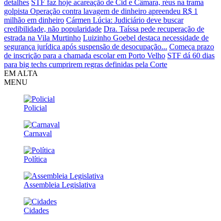
detalhes
STF faz hoje acareação de Cid e Câmara, réus na trama
golpista
Operação contra lavagem de dinheiro apreendeu R$ 1
milhão em dinheiro
Cármen Lúcia: Judiciário deve buscar
credibilidade, não popularidade
Dra. Taíssa pede recuperação de
estrada na Vila Murtinho
Luizinho Goebel destaca necessidade de
segurança jurídica após suspensão de desocupação...
Começa prazo
de inscrição para a chamada escolar em Porto Velho
STF dá 60 dias
para big techs cumprirem regras definidas pela Corte
EM ALTA
MENU
Policial
Carnaval
Política
Assembleia Legislativa
Cidades