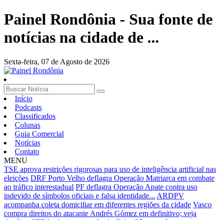
Painel Rondônia - Sua fonte de
notícias na cidade de ...
Sexta-feira,
07 de Agosto de 2026
Início
Podcasts
Classificados
Colunas
Guia Comercial
Notícias
Contato
MENU
TSE aprova restrições rigorosas para uso de inteligência artificial nas
eleições
DRF Porto Velho deflagra Operação Matriarca em combate
ao tráfico interestadual
PF deflagra Operação Apate contra uso
indevido de símbolos oficiais e falsa identidade...
ARDPV
acompanha coleta domiciliar em diferentes regiões da cidade
Vasco
compra direitos do atacante Andrés Gómez em definitivo; veja