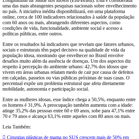
Longitudinal da Saúde dos Idosos (Elsi-Brasil). Esta é considerada
uma das mais abrangentes pesquisas nacionais sobre envelhecimento
no país. A iniciativa inédita disponibilizará, em uma plataforma
online, cerca de 100 indicadores relacionados à saúde da população
com 60 anos ou mais, abrangendo diferentes aspectos, como
condições de vida, funcionalidade, ambiente social e acesso a
políticas públicas, entre outros.
Entre os resultados há indicadores que revelam que fatores urbanos,
sociais e estruturais têm papel decisivo na qualidade de vida da
população idosa, mostrando que envelhecer no Brasil envolve
desafios muito além da ausência de doenças. Um dos aspectos diz
respeito à percepção do ambiente urbano: 42,7% dos idosos que
vivem em áreas urbanas relatam medo de cair por causa de defeitos
em calçadas, passeios ou vias públicas próximas de suas casas. O
percentual expõe um problema estrutural que afeta diretamente
mobilidade, autonomia e participação social.
Entre as mulheres idosas, esse índice chega a 50,5%, enquanto entre
os homens é 31,9%. A preocupação também aumenta com a idade:
atinge 35,2% das pessoas entre 60 e 69 anos, sobe para 47,1% entre
70 e 79 anos e alcança 63,1% entre aqueles com 80 anos ou mais.
Leia Também:
Cirurgias plásticas de mama no SUS crescem mais de 50% em