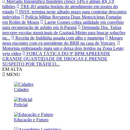
Mercado fonográfico brasileiro cresce 14% e atinge R$ 3,9
bilhões
TRE-RJ amplia horário de atendimento em postos do
estado
INSS: termina neste sábado prazo para contestar descontos
indevidos
Polícia Militar Recupera Duas Motocicletas Furtadas
em Rolim de Moura
Laerte Gomes cobra agilidade em convênio
para recuperação de asfalto em Ji-Paraná
Deputada Dra. Taíssa
percorre escolas municipais de Guajará-Mirim para buscar soluções
na...
Receita de fraldinha assada com alho e manteiga
Moraes
nega encontro com ex-presidente do BRB na casa de Vorcaro
Motorista embriagado mata um e deixa dois feridos na Zona Leste;
veja vídeo
FORÇA TÁTICA DO 9º BPM APREENDE
GRANDE QUANTIDADE DE DROGAS E PRENDE
SUSPEITO POR TRÁFICO...
EM ALTA
MENU
Cidades
Policial
Educação e Futuro