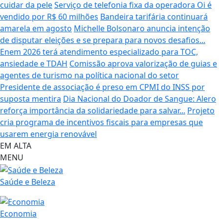
cuidar da pele
Serviço de telefonia fixa da operadora Oi é
vendido por R$ 60 milhões
Bandeira tarifária continuará
amarela em agosto
Michelle Bolsonaro anuncia intenção
de disputar eleições e se prepara para novos desafios...
Enem 2026 terá atendimento especializado para TOC,
ansiedade e TDAH
Comissão aprova valorização de guias e
agentes de turismo na política nacional do setor
Presidente de associação é preso em CPMI do INSS por
suposta mentira
Dia Nacional do Doador de Sangue: Alero
reforça importância da solidariedade para salvar...
Projeto
cria programa de incentivos fiscais para empresas que
usarem energia renovável
EM ALTA
MENU
Saúde e Beleza
Economia