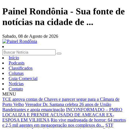
Painel Rondônia - Sua fonte de
notícias na cidade de ...
Sabado,
08 de Agosto de 2026
Início
Podcasts
Classificados
Colunas
Guia Comercial
Notícias
Contato
MENU
TCE aprova contas de Chaves e parecer segue para a Câmara de
Porto Velho
Vereador Dr. Santana celebra 26 anos de União
Bandeirantes e apoia emancipação
INCONFORMADO – PMRO
LOCALIZA E PRENDE ACUSADO DE AMEAÇAR EX-
ESPOSA EM VILHENA
Rio vive madrugada de horror: 64 mortos
e 2,5 mil agentes em megaoperação nos complexos do...
STF