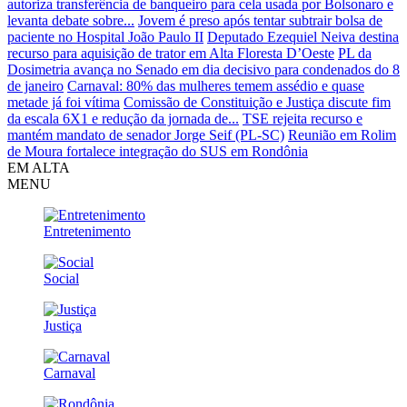
autoriza transferência de banqueiro para cela usada por Bolsonaro e
levanta debate sobre...
Jovem é preso após tentar subtrair bolsa de
paciente no Hospital João Paulo II
Deputado Ezequiel Neiva destina
recurso para aquisição de trator em Alta Floresta D’Oeste
PL da
Dosimetria avança no Senado em dia decisivo para condenados do 8
de janeiro
Carnaval: 80% das mulheres temem assédio e quase
metade já foi vítima
Comissão de Constituição e Justiça discute fim
da escala 6X1 e redução da jornada de...
TSE rejeita recurso e
mantém mandato de senador Jorge Seif (PL-SC)
Reunião em Rolim
de Moura fortalece integração do SUS em Rondônia
EM ALTA
MENU
Entretenimento
Social
Justiça
Carnaval