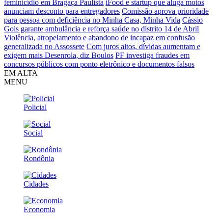
feminicídio em Bragaça Paulista
iFood e startup que aluga motos
anunciam desconto para entregadores
Comissão aprova prioridade
para pessoa com deficiência no Minha Casa, Minha Vida
Cássio
Gois garante ambulância e reforça saúde no distrito 14 de Abril
Violência, atropelamento e abandono de incapaz em confusão
generalizada no Assossete
Com juros altos, dívidas aumentam e
exigem mais Desenrola, diz Boulos
PF investiga fraudes em
concursos públicos com ponto eletrônico e documentos falsos
EM ALTA
MENU
Policial
Social
Rondônia
Cidades
Economia