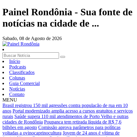
Painel Rondônia - Sua fonte de
notícias na cidade de ...
Sabado,
08 de Agosto de 2026
Início
Podcasts
Classificados
Colunas
Guia Comercial
Notícias
Contato
MENU
Brasil registrou 150 mil agressões contra população de rua em 10
anos
Portal modernizado amplia acesso a cursos gratuitos e serviços
rurais
Saúde supera 110 mil atendimentos de Porto Velho e outras
cidades de Rondônia
Poupança tem retirada líquida de R$ 7,6
bilhões em agosto
Comissão aprova parâmetros para políticas
voltadas a ovinocaprinocultura
Jovem de 24 anos é vítima de