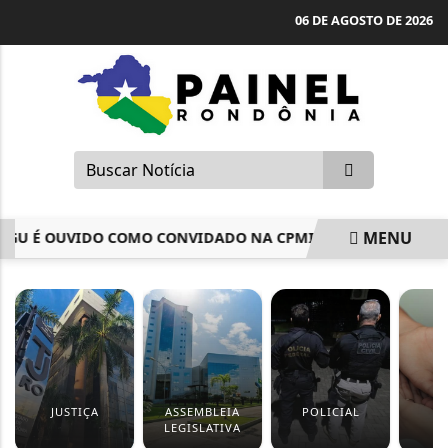
06 DE AGOSTO DE 2026
MENU
U É OUVIDO COMO CONVIDADO NA CPMI QUE INVESTIGA FRA
EM ALTA
JUSTIÇA
ASSEMBLEIA
POLICIAL
S
LEGISLATIVA