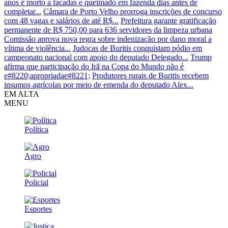
anos é morto a facadas e queimado em fazenda dias antes de
completar...
Câmara de Porto Velho prorroga inscrições de concurso
com 48 vagas e salários de até R$...
Prefeitura garante gratificação
permanente de R$ 750,00 para 636 servidores da limpeza urbana
Comissão aprova nova regra sobre indenização por dano moral a
vítima de violência...
Judocas de Buritis conquistam pódio em
campeonato nacional com apoio do deputado Delegado...
Trump
afirma que participação do Irã na Copa do Mundo não é
e#8220;apropriadae#8221;
Produtores rurais de Buritis recebem
insumos agrícolas por meio de emenda do deputado Alex...
EM ALTA
MENU
Política
Agro
Policial
Esportes