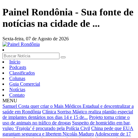
Painel Rondônia - Sua fonte de
notícias na cidade de ...
Sexta-feira,
07 de Agosto de 2026
Início
Podcasts
Classificados
Colunas
Guia Comercial
Notícias
Contato
MENU
Samuel Costa quer criar o Mais Médicos Estadual e descentralizar a
saúde em Rondônia
Clínica Sorriso Mágico realiza plantão especial
de implantes dentários nos dias 14 e 15 de...
Projeto torna crime o
uso de animais no tráfico de drogas
Suspeito de homicídio em bar,
vulgo ‘Frajola’ é procurado pela Polícia Civil
China pede que EUA
garantam segurança e libertem Nicolás Maduro
Adolescente de 17