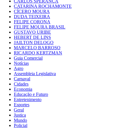
CARLOS SPERANÇA
CATARINA ROCHAMONTE
CÍCERO MOURA
DUDA TEIXEIRA
FELIPE CORONA
FELIPE MOURA BRASIL
GUSTAVO URIBE
HEBERT DE LINS
JAILTON DELOGO
MARCELO BARROSO
RICARDO KERTZMAN
Guia Comercial
Notícias
Agro
Assembleia Legislativa
Carnaval
Cidades
Economia
Educação e Futuro
Entretenimento
Esportes
Geral
Justiça
Mundo
Policial