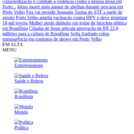
conscientização e combate à violência contra a pessoa idosa em
Porto...
Idoso morre após ataque de abelhas durante pescaria em
Porto Velho
Fux vai presidir Segunda Turma do STF a partir de
agosto
Porto Velho amplia vacinação contra HPV e deve imunizar
18 mil jovens
Mulher perde dinheiro em golpe de bicicleta elétrica
em Rondônia
Cláudia de Jesus articula aprovação de R$ 23,9
milhões para a cultura de Rondônia
Sofia Andrade cobra
transparência em contratos de shows em Porto Velho
EM ALTA
MENU
Entretenimento
Saúde e Beleza
Rondônia
Mundo
Política