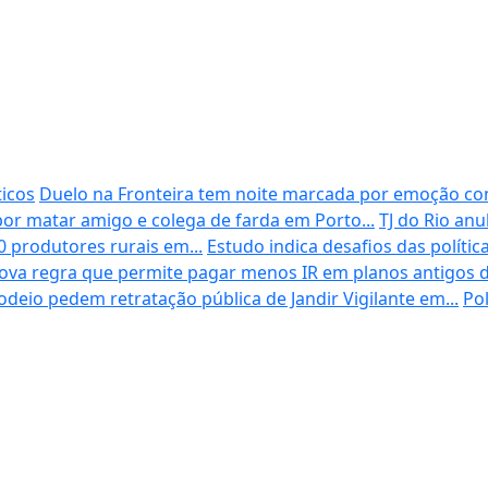
ticos
Duelo na Fronteira tem noite marcada por emoção c
 por matar amigo e colega de farda em Porto...
TJ do Rio an
0 produtores rurais em...
Estudo indica desafios das polític
va regra que permite pagar menos IR em planos antigos d
deio pedem retratação pública de Jandir Vigilante em...
Pol