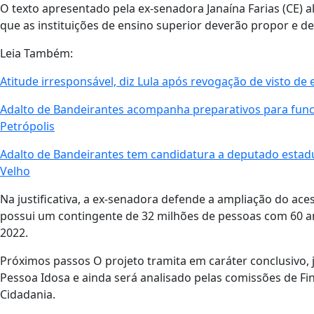
O texto apresentado pela ex-senadora Janaína Farias (CE) 
que as instituições de ensino superior deverão propor e de
Leia Também:
Atitude irresponsável, diz Lula após revogação de visto d
Adalto de Bandeirantes acompanha preparativos para func
Petrópolis
Adalto de Bandeirantes tem candidatura a deputado esta
Velho
Na justificativa, a ex-senadora defende a ampliação do ace
possui um contingente de 32 milhões de pessoas com 60 an
2022.
Próximos passos O projeto tramita em caráter conclusivo, 
Pessoa Idosa e ainda será analisado pelas comissões de Fina
Cidadania.