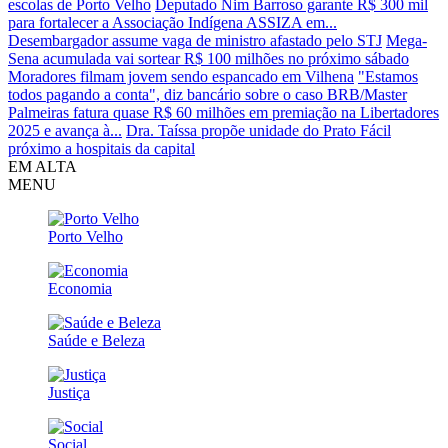
escolas de Porto Velho
Deputado Nim Barroso garante R$ 300 mil
para fortalecer a Associação Indígena ASSIZA em...
Desembargador assume vaga de ministro afastado pelo STJ
Mega-
Sena acumulada vai sortear R$ 100 milhões no próximo sábado
Moradores filmam jovem sendo espancado em Vilhena
"Estamos
todos pagando a conta", diz bancário sobre o caso BRB/Master
Palmeiras fatura quase R$ 60 milhões em premiação na Libertadores
2025 e avança à...
Dra. Taíssa propõe unidade do Prato Fácil
próximo a hospitais da capital
EM ALTA
MENU
Porto Velho
Economia
Saúde e Beleza
Justiça
Social