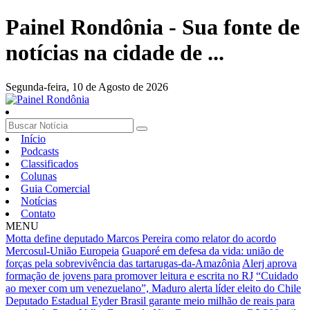
Painel Rondônia - Sua fonte de
notícias na cidade de ...
Segunda-feira,
10 de Agosto de 2026
Início
Podcasts
Classificados
Colunas
Guia Comercial
Notícias
Contato
MENU
Motta define deputado Marcos Pereira como relator do acordo
Mercosul-União Europeia
Guaporé em defesa da vida: união de
forças pela sobrevivência das tartarugas-da-Amazônia
Alerj aprova
formação de jovens para promover leitura e escrita no RJ
“Cuidado
ao mexer com um venezuelano”, Maduro alerta líder eleito do Chile
Deputado Estadual Eyder Brasil garante meio milhão de reais para