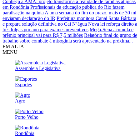
Conheça a AMA: projeto transforma a realidade de famílias atípicas
em Rondônia
Profissionais da educação pública do Rio fazem
paralisação na quinta
A uma semana do fim do prazo, mais de 30 mi
enviaram declaração do IR
Prefeitura monitora Canal Santa Bárbara
e prepara solução definitiva no Cai N’água
Nova lei reforça direito a
três folgas por ano para exames preventivos
Mega-Sena acumula e
prêmio principal vai para R$ 7,5 milhões
Relatório final do grupo de
trabalho sobre combate à misoginia será apresentado na próxima...
EM ALTA
MENU
Assembleia Legislativa
Esportes
Agro
Porto Velho
Rondônia