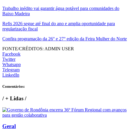
Trabalho inédito vai garantir água potável para comunidades do
Baixo Madeira
Refis 2026 segue até final do ano e amplia oportunidade para
regularização fiscal
Confira programação da 26° e 27° edição da Feira Mulher do Norte
FONTE/CRÉDITOS:
ADMIN USER
Facebook
Twitter
Whatsapp
Telegram
LinkedIn
Comentários:
/
+ Lidas
/
Geral