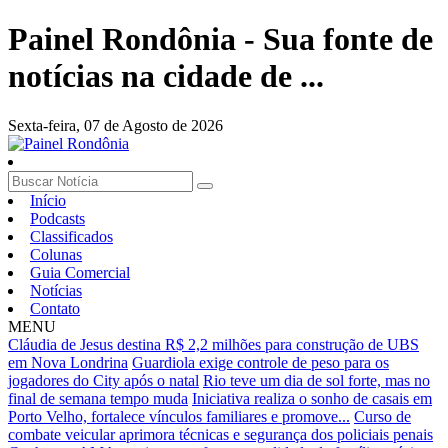
Painel Rondônia - Sua fonte de
notícias na cidade de ...
Sexta-feira,
07 de Agosto de 2026
Início
Podcasts
Classificados
Colunas
Guia Comercial
Notícias
Contato
MENU
Cláudia de Jesus destina R$ 2,2 milhões para construção de UBS
em Nova Londrina
Guardiola exige controle de peso para os
jogadores do City após o natal
Rio teve um dia de sol forte, mas no
final de semana tempo muda
Iniciativa realiza o sonho de casais em
Porto Velho, fortalece vínculos familiares e promove...
Curso de
combate veicular aprimora técnicas e segurança dos policiais penais