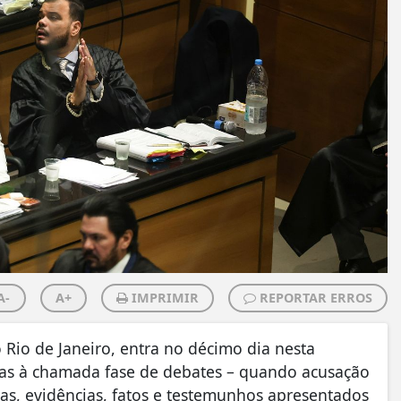
A-
A+
IMPRIMIR
REPORTAR ERROS
 Rio de Janeiro, entra no décimo dia nesta
adas à chamada fase de debates – quando acusação
as, evidências, fatos e testemunhos apresentados