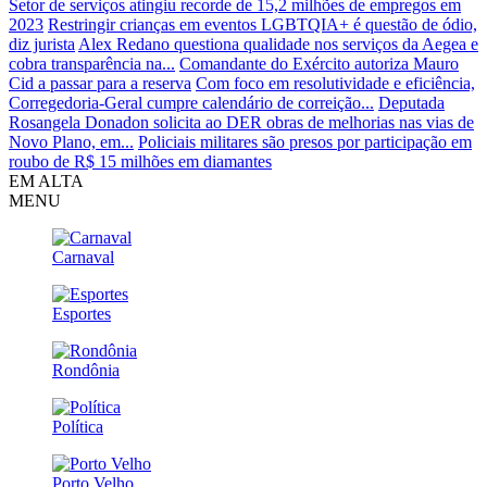
Setor de serviços atingiu recorde de 15,2 milhões de empregos em
2023
Restringir crianças em eventos LGBTQIA+ é questão de ódio,
diz jurista
Alex Redano questiona qualidade nos serviços da Aegea e
cobra transparência na...
Comandante do Exército autoriza Mauro
Cid a passar para a reserva
Com foco em resolutividade e eficiência,
Corregedoria-Geral cumpre calendário de correição...
Deputada
Rosangela Donadon solicita ao DER obras de melhorias nas vias de
Novo Plano, em...
Policiais militares são presos por participação em
roubo de R$ 15 milhões em diamantes
EM ALTA
MENU
Carnaval
Esportes
Rondônia
Política
Porto Velho