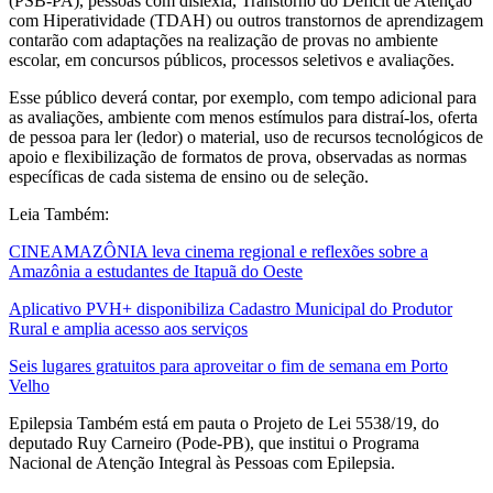
(PSB-PA), pessoas com dislexia, Transtorno do Déficit de Atenção
com Hiperatividade (TDAH) ou outros transtornos de aprendizagem
contarão com adaptações na realização de provas no ambiente
escolar, em concursos públicos, processos seletivos e avaliações.
Esse público deverá contar, por exemplo, com tempo adicional para
as avaliações, ambiente com menos estímulos para distraí-los, oferta
de pessoa para ler (ledor) o material, uso de recursos tecnológicos de
apoio e flexibilização de formatos de prova, observadas as normas
específicas de cada sistema de ensino ou de seleção.
Leia Também:
CINEAMAZÔNIA leva cinema regional e reflexões sobre a
Amazônia a estudantes de Itapuã do Oeste
Aplicativo PVH+ disponibiliza Cadastro Municipal do Produtor
Rural e amplia acesso aos serviços
Seis lugares gratuitos para aproveitar o fim de semana em Porto
Velho
Epilepsia Também está em pauta o Projeto de Lei 5538/19, do
deputado Ruy Carneiro (Pode-PB), que institui o Programa
Nacional de Atenção Integral às Pessoas com Epilepsia.