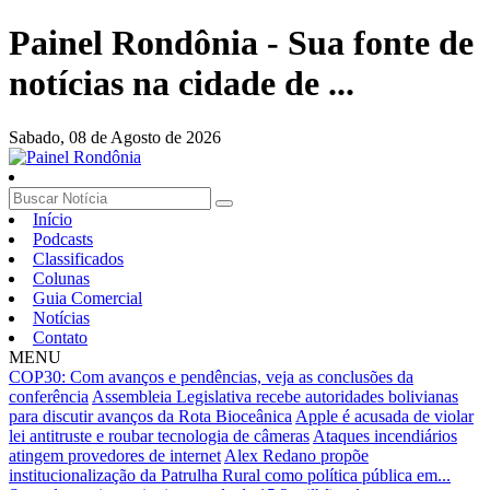
Painel Rondônia - Sua fonte de
notícias na cidade de ...
Sabado,
08 de Agosto de 2026
Início
Podcasts
Classificados
Colunas
Guia Comercial
Notícias
Contato
MENU
COP30: Com avanços e pendências, veja as conclusões da
conferência
Assembleia Legislativa recebe autoridades bolivianas
para discutir avanços da Rota Bioceânica
Apple é acusada de violar
lei antitruste e roubar tecnologia de câmeras
Ataques incendiários
atingem provedores de internet
Alex Redano propõe
institucionalização da Patrulha Rural como política pública em...