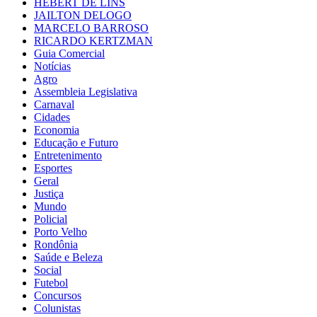
HEBERT DE LINS
JAILTON DELOGO
MARCELO BARROSO
RICARDO KERTZMAN
Guia Comercial
Notícias
Agro
Assembleia Legislativa
Carnaval
Cidades
Economia
Educação e Futuro
Entretenimento
Esportes
Geral
Justiça
Mundo
Policial
Porto Velho
Rondônia
Saúde e Beleza
Social
Futebol
Concursos
Colunistas