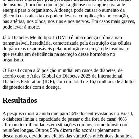
de insulina, hormônio que regula a glicose no sangue e garante
energia para o organismo. A doença pode causar o aumento da
glicemia e as altas taxas podem levar a complicações no coração,
nas artérias, nos olhos, nos rins e nos nervos. Em casos mais graves,
pode levar à morte.
Já o Diabetes Melito tipo 1 (DM1) é uma doença crônica não
transmissível, hereditária, caracterizada pela destruição das células
do pâncreas responsáveis pela produção e secreção de insulina, o
que resulta em deficiência na secreção desse hormônio no
organismo.
O Brasil ocupa a 6ª posição mundial em casos de diabetes, de
acordo com o Atlas Global do Diabetes 2025 da International
Diabetes Federation (IDF), com um total de 16,6 milhões de adultos
diagnosticados com a doença.
Resultados
A pesquisa mostra ainda que para 56% dos entrevistados no Brasil,
o diabetes limita a capacidade de passar o dia fora de casa; 46%
afirmam ter dificuldades em situações comuns, como trânsito ou
reuniões longas. Outros 55% dizem não acordar plenamente
descansados, devido aos efeitos das variações glicêmicas durante a