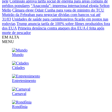
pele
Comissão aprova tarifa social de energia para áreas comuns de
prédios populares
“Anaconda”: imprensa internacional elogia Selton
Mello
Câmara elege Odair Cunha para vaga de ministro do TCU
Mutirão da Febraban para negociar dívidas com bancos vai até
31/03
Unidades de saúde para caminhoneiros ficarão em postos nas
rodovias
Trump anuncia tarifa de 100% sobre filmes produzidos fora
dos EUA
Primeira denúncia contra ataques dos EUA é feita após
morte de pescador
EM ALTA
MENU
Mundo
Cidades
Entretenimento
Carnaval
Rondônia