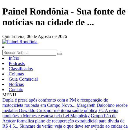
Painel Rondônia - Sua fonte de
notícias na cidade de ...
Quinta-feira,
06 de Agosto de 2026
Início
Podcasts
Classificados
Colunas
Guia Comercial
Notícias
Contato
MENU
Dupla é presa após confronto com a PM e recuperação de
motocicleta roubada em Campo Novo...
Margareth Dalcolmo recebe
medalha Oswaldo Cruz por mérito na saúde pública
EUA retira
punições a Moraes e esposa pela Lei Magnitsky
Grupo Pão de
Açúcar formaliza plano de recuperação extrajudicial para dívida de
R$ 4,5...
Skincare de verão: veja o que deve ser evitado ao cuidar da