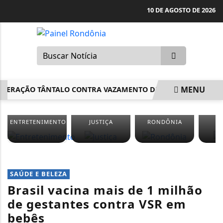
10 DE AGOSTO DE 2026
MENU
PERAÇÃO TÂNTALO CONTRA VAZAMENTO DE INFORMAÇÕES EM
EM ALTA
ENTRETENIMENTO
JUSTIÇA
RONDÔNIA
S
SAÚDE E BELEZA
Brasil vacina mais de 1 milhão
de gestantes contra VSR em
bebês