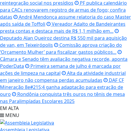
reintegração social nos presídios
PF publica calendário
para CACs renovarem registro de armas de fogo; confira
datas
André Mendonça assume relatoria do caso Master
após saída de Toffoli
Vereador Adalto de Bandeirantes
presta contas e destaca mais de R$ 1,1 milhão em...
Deputado Alan Queiroz destina R$ 550 mil para aquisição
de van, em Teixeirópolis
Comissão aprova criação do
‘Orçamento Mulher’ para fiscalizar gastos públicos...
Câmara e Senado têm avaliação negativa recorde, aponta
PoderData
Primeira semana de julho é marcada por
ações de limpeza na capital
Alta da atividade industrial
em janeiro não compensa perdas acumuladas
DAF CF
Mineração 8e#215;4 ganha adaptação para extração de
ouro
Rondônia conquista três ouros no tênis de mesa
nas Paralimpíadas Escolares 2025
EM ALTA
MENU
Assembleia Legislativa