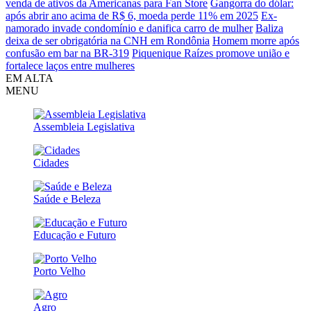
venda de ativos da Americanas para Fan Store
Gangorra do dólar:
após abrir ano acima de R$ 6, moeda perde 11% em 2025
Ex-
namorado invade condomínio e danifica carro de mulher
Baliza
deixa de ser obrigatória na CNH em Rondônia
Homem morre após
confusão em bar na BR-319
Piquenique Raízes promove união e
fortalece laços entre mulheres
EM ALTA
MENU
Assembleia Legislativa
Cidades
Saúde e Beleza
Educação e Futuro
Porto Velho
Agro