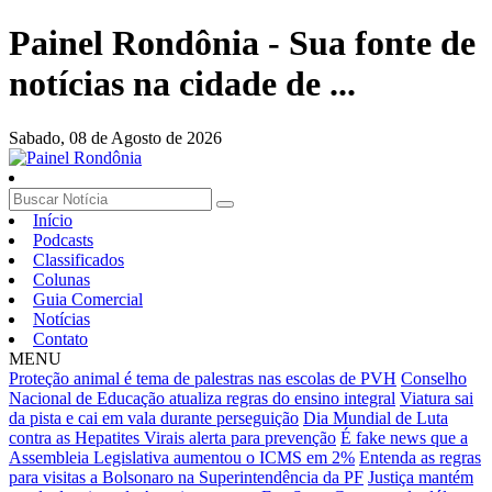
Painel Rondônia - Sua fonte de
notícias na cidade de ...
Sabado,
08 de Agosto de 2026
Início
Podcasts
Classificados
Colunas
Guia Comercial
Notícias
Contato
MENU
Proteção animal é tema de palestras nas escolas de PVH
Conselho
Nacional de Educação atualiza regras do ensino integral
Viatura sai
da pista e cai em vala durante perseguição
Dia Mundial de Luta
contra as Hepatites Virais alerta para prevenção
É fake news que a
Assembleia Legislativa aumentou o ICMS em 2%
Entenda as regras
para visitas a Bolsonaro na Superintendência da PF
Justiça mantém