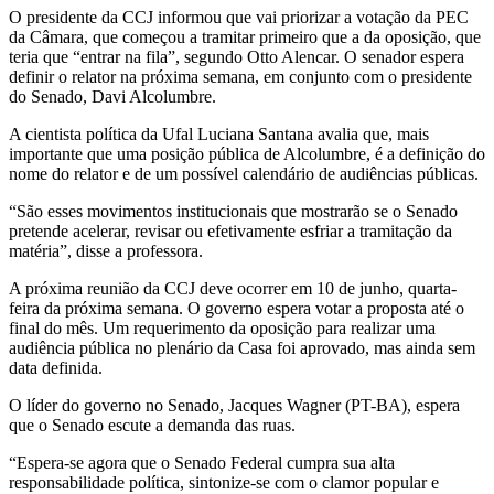
O presidente da CCJ informou que vai priorizar a votação da PEC
da Câmara, que começou a tramitar primeiro que a da oposição, que
teria que “entrar na fila”, segundo Otto Alencar. O senador espera
definir o relator na próxima semana, em conjunto com o presidente
do Senado, Davi Alcolumbre.
A cientista política da Ufal Luciana Santana avalia que, mais
importante que uma posição pública de Alcolumbre, é a definição do
nome do relator e de um possível calendário de audiências públicas.
“São esses movimentos institucionais que mostrarão se o Senado
pretende acelerar, revisar ou efetivamente esfriar a tramitação da
matéria”, disse a professora.
A próxima reunião da CCJ deve ocorrer em 10 de junho, quarta-
feira da próxima semana. O governo espera votar a proposta até o
final do mês. Um requerimento da oposição para realizar uma
audiência pública no plenário da Casa foi aprovado, mas ainda sem
data definida.
O líder do governo no Senado, Jacques Wagner (PT-BA), espera
que o Senado escute a demanda das ruas.
“Espera-se agora que o Senado Federal cumpra sua alta
responsabilidade política, sintonize-se com o clamor popular e