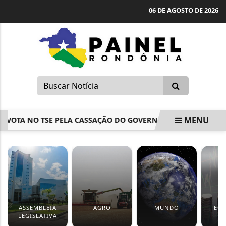
06 DE AGOSTO DE 2026
MENU
 VOTA NO TSE PELA CASSAÇÃO DO GOVERNADOR DE RORAIM
EM ALTA
ASSEMBLEIA
AGRO
MUNDO
EC
LEGISLATIVA