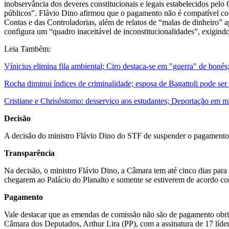
inobservância dos deveres constitucionais e legais estabelecidos pelo 
públicos”. Flávio Dino afirmou que o pagamento não é compatível com
Contas e das Controladorias, além de relatos de “malas de dinheiro” a
configura um “quadro inaceitável de inconstitucionalidades”, exigin
Leia Também:
Vínicius elimina fila ambiental; Ciro destaca-se em "guerra" de bonés
Rocha diminui índices de criminalidade; esposa de Bagattoli pode ser
Cristiane e Chrisóstomo: desserviço aos estudantes; Deportação em ma
Decisão
A decisão do ministro Flávio Dino do STF de suspender o pagamento
Transparência
Na decisão, o ministro Flávio Dino, a Câmara tem até cinco dias para
chegarem ao Palácio do Planalto e somente se estiverem de acordo com 
Pagamento
Vale destacar que as emendas de comissão não são de pagamento obriga
Câmara dos Deputados, Arthur Lira (PP), com a assinatura de 17 líder