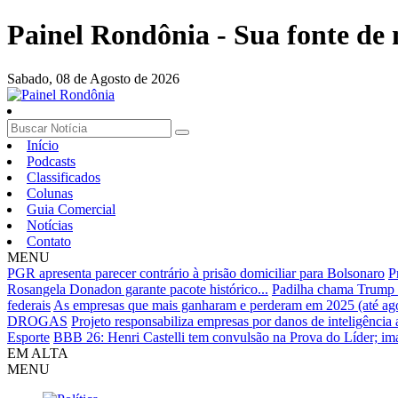
Painel Rondônia - Sua fonte de n
Sabado,
08 de Agosto de 2026
Início
Podcasts
Classificados
Colunas
Guia Comercial
Notícias
Contato
MENU
PGR apresenta parecer contrário à prisão domiciliar para Bolsonaro
P
Rosangela Donadon garante pacote histórico...
Padilha chama Trump d
federais
As empresas que mais ganharam e perderam em 2025 (até ago
DROGAS
Projeto responsabiliza empresas por danos de inteligência ar
Esporte
BBB 26: Henri Castelli tem convulsão na Prova do Líder; ima
EM ALTA
MENU