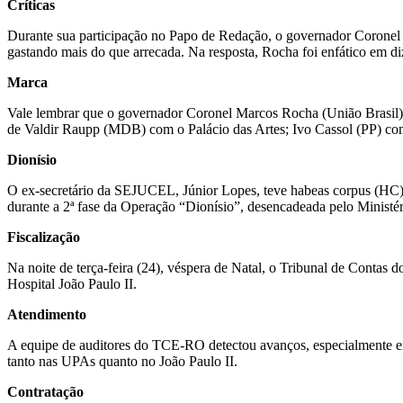
Críticas
Durante sua participação no Papo de Redação, o governador Coronel 
gastando mais do que arrecada. Na resposta, Rocha foi enfático em di
Marca
Vale lembrar que o governador Coronel Marcos Rocha (União Brasil) é 
de Valdir Raupp (MDB) com o Palácio das Artes; Ivo Cassol (PP) com
Dionísio
O ex-secretário da SEJUCEL, Júnior Lopes, teve habeas corpus (HC) c
durante a 2ª fase da Operação “Dionísio”, desencadeada pelo Ministér
Fiscalização
Na noite de terça-feira (24), véspera de Natal, o Tribunal de Conta
Hospital João Paulo II.
Atendimento
A equipe de auditores do TCE-RO detectou avanços, especialmente em r
tanto nas UPAs quanto no João Paulo II.
Contratação