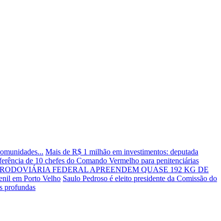
comunidades...
Mais de R$ 1 milhão em investimentos: deputada
nsferência de 10 chefes do Comando Vermelho para penitenciárias
A RODOVIÁRIA FEDERAL APREENDEM QUASE 192 KG DE
enil em Porto Velho
Saulo Pedroso é eleito presidente da Comissão do
as profundas