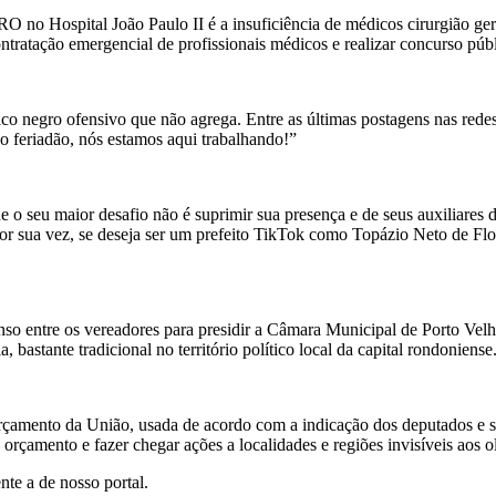
O no Hospital João Paulo II é a insuficiência de médicos cirurgião gera
ntratação emergencial de profissionais médicos e realizar concurso públ
 negro ofensivo que não agrega. Entre as últimas postagens nas redes
 o feriadão, nós estamos aqui trabalhando!”
 seu maior desafio não é suprimir sua presença e de seus auxiliares da
r sua vez, se deseja ser um prefeito TikTok como Topázio Neto de Flo
ntre os vereadores para presidir a Câmara Municipal de Porto Velho no
bastante tradicional no território político local da capital rondoniense
çamento da União, usada de acordo com a indicação dos deputados e sen
orçamento e fazer chegar ações a localidades e regiões invisíveis aos o
te a de nosso portal.