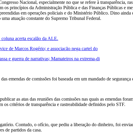
Congresso Nacional, especialmente no que se refere à transparência, rast
 os princípios da Administração Pública e das Finanças Públicas e men
preendidas em operações policiais e do Ministério Público. Dino ainda 
do uma atuação constante do Supremo Tribunal Federal.
; coluna acerta escalão da ALE.
 vice de Marcos Rogério; e associação nega cartel do
ssa e guerra de narrativas; Mamateiros na extrema-di
 das emendas de comissões foi baseada em um mandado de segurança d
 publicar as atas das reuniões das comissões nas quais as emendas fora
os critérios de transparência e rastreabilidade definidos pelo STF.
tório. Contudo, o ofício, que pediu a liberação do dinheiro, foi envi
es de partidos da casa.