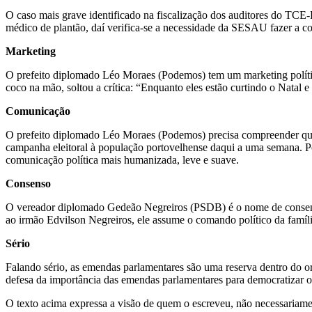
O caso mais grave identificado na fiscalização dos auditores do TCE-R
médico de plantão, daí verifica-se a necessidade da SESAU fazer a co
Marketing
O prefeito diplomado Léo Moraes (Podemos) tem um marketing político
coco na mão, soltou a crítica: “Enquanto eles estão curtindo o Natal e
Comunicação
O prefeito diplomado Léo Moraes (Podemos) precisa compreender que o
campanha eleitoral à população portovelhense daqui a uma semana. Po
comunicação política mais humanizada, leve e suave.
Consenso
O vereador diplomado Gedeão Negreiros (PSDB) é o nome de consenso e
ao irmão Edvilson Negreiros, ele assume o comando político da família, 
Sério
Falando sério, as emendas parlamentares são uma reserva dentro do or
defesa da importância das emendas parlamentares para democratizar o 
O texto acima expressa a visão de quem o escreveu, não necessariamen