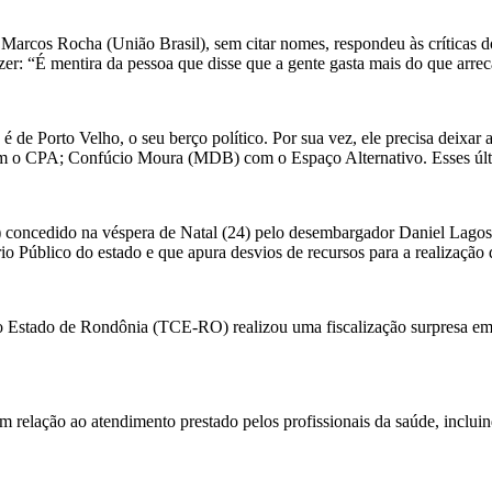
Marcos Rocha (União Brasil), sem citar nomes, respondeu às críticas 
zer: “É mentira da pessoa que disse que a gente gasta mais do que arre
de Porto Velho, o seu berço político. Por sua vez, ele precisa deixar 
 o CPA; Confúcio Moura (MDB) com o Espaço Alternativo. Esses último
oncedido na véspera de Natal (24) pelo desembargador Daniel Lagos, p
io Público do estado e que apura desvios de recursos para a realizaçã
s do Estado de Rondônia (TCE-RO) realizou uma fiscalização surpresa 
elação ao atendimento prestado pelos profissionais da saúde, incluindo