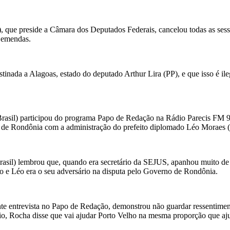
), que preside a Câmara dos Deputados Federais, cancelou todas as se
s emendas.
inada a Alagoas, estado do deputado Arthur Lira (PP), e que isso é il
asil) participou do programa Papo de Redação na Rádio Parecis FM 98
rno de Rondônia com a administração do prefeito diplomado Léo Moraes
il) lembrou que, quando era secretário da SEJUS, apanhou muito de 
ão e Léo era o seu adversário na disputa pelo Governo de Rondônia.
nte entrevista no Papo de Redação, demonstrou não guardar ressentim
, Rocha disse que vai ajudar Porto Velho na mesma proporção que aj