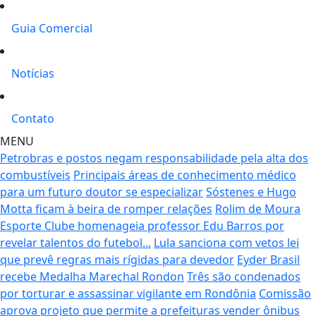
Guia Comercial
Notícias
Contato
MENU
Petrobras e postos negam responsabilidade pela alta dos
combustíveis
Principais áreas de conhecimento médico
para um futuro doutor se especializar
Sóstenes e Hugo
Motta ficam à beira de romper relações
Rolim de Moura
Esporte Clube homenageia professor Edu Barros por
revelar talentos do futebol...
Lula sanciona com vetos lei
que prevê regras mais rígidas para devedor
Eyder Brasil
recebe Medalha Marechal Rondon
Três são condenados
por torturar e assassinar vigilante em Rondônia
Comissão
aprova projeto que permite a prefeituras vender ônibus