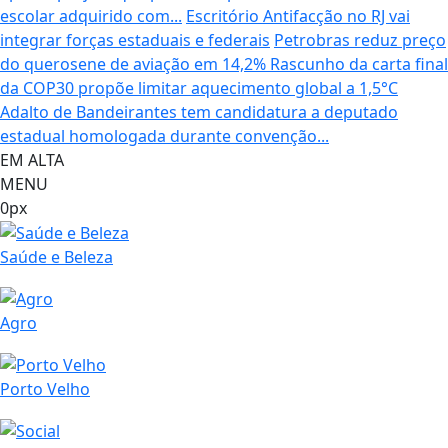
escolar adquirido com...
Escritório Antifacção no RJ vai
integrar forças estaduais e federais
Petrobras reduz preço
do querosene de aviação em 14,2%
Rascunho da carta final
da COP30 propõe limitar aquecimento global a 1,5°C
Adalto de Bandeirantes tem candidatura a deputado
estadual homologada durante convenção...
EM ALTA
MENU
0px
Saúde e Beleza
Agro
Porto Velho